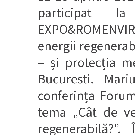
participat 
EXPO&ROMENVIROT
energii regenerabi
– și protecția m
Bucuresti. Mari
conferința Forum
tema „Cât de ve
regenerabilă?”.