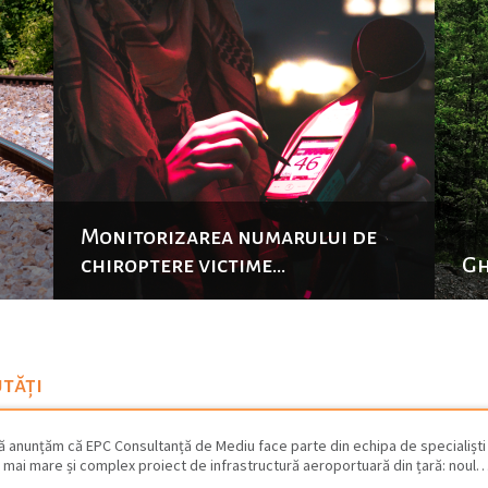
Conferinţa anuală #IAIA24
Gh
utăți
 anunțăm că EPC Consultanță de Mediu face parte din echipa de specialiști 
 mai mare și complex proiect de infrastructură aeroportuară din țară: noul