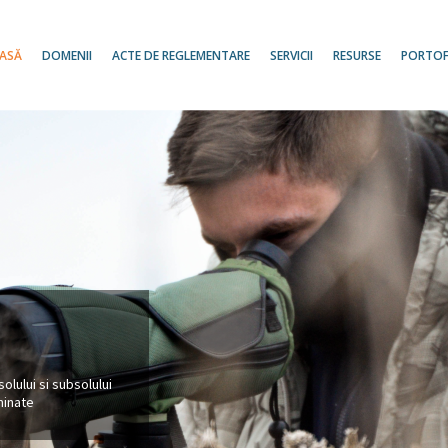
ASĂ
DOMENII
ACTE DE REGLEMENTARE
SERVICII
RESURSE
PORTOF
olului si subsolului
minate