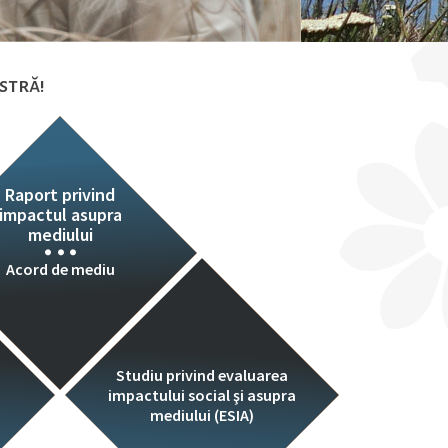
stră!
udii de avifaună – Parc Eolian
fila, Iordania
Raport privind
impactul asupra
mediului
Acord de mediu
Studiu privind evaluarea
impactului social şi asupra
mediului (ESIA)