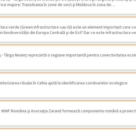
rice majore: Transilvania în zone de vest şi Moldova în zona de…
uctura verde (Green Infrastructure sau GI) este un element important care co
ei biodiversității din Europa Centrală și de Est? Dar ce este infrastructura 
 - Târgu Neamţ reprezintă o regiune importantă pentru conectivitatea ecolo
orizarea râsului în Cehia ajută la identificarea coridoarelor ecologice​
 WWF România şi Asociaţia Zarand formează componenta română a proiectul
iu
St