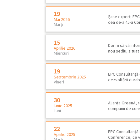
19
Șase experți EPC 
Mai 2026
cea de-a 45-a Con
Marţi
15
Dorim să vă infor
Aprilie 2026
nou sediu, situat
Miercuri
19
EPC Consultanță 
Septembrie 2025
dezvoltării durabi
Vineri
Evaluarea impactului de medi
petrol şi gaze
30
Alianța GreenA, r
Iunie 2025
companii de consu
Luni
22
EPC Consultanță 
Aprilie 2025
Conference, ce va
Marţi