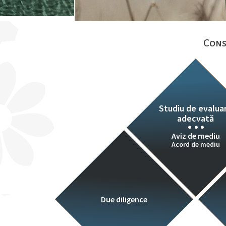
Cons
Studiu de evaluare adecvată
PUZ parc eolian…
Studiu de evalua
adecvată
Aviz de mediu
Acord de mediu
Due diligence