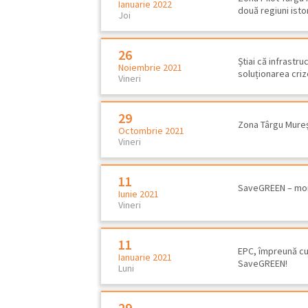
Ianuarie 2022
două regiuni isto
Joi
26
Știai că infrastr
Noiembrie 2021
soluționarea criz
Vineri
29
Zona Târgu Mureş
Octombrie 2021
Vineri
11
SaveGREEN – monit
Iunie 2021
Vineri
11
EPC, împreună cu
Ianuarie 2021
SaveGREEN!
Luni
Inventariere şi cartare, stud
29