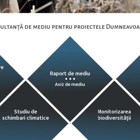
ultanță de mediu pentru proiectele Dumneavoa
Inventariere şi cartare
St
habitate şi specii…
Ta
re
Raport de mediu
Aviz de mediu
Studiu de
Monitorizarea
schimbari climatice
biodiversităţii