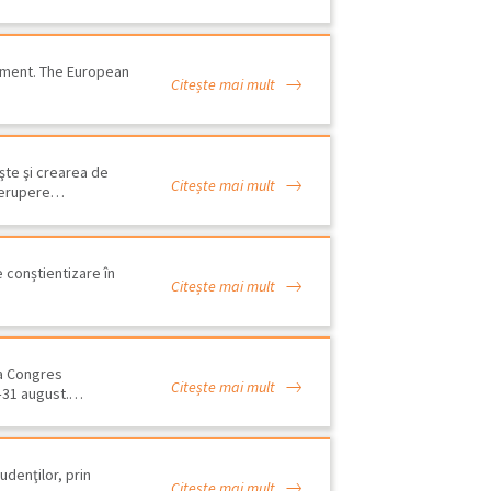
ement. The European
Citește mai mult
şte şi crearea de
Citește mai mult
trerupere…
 conștientizare în
Citește mai mult
veGREEN. Protejarea
ea Congres
ncţionalităţii coridoarelor…
Citește mai mult
5–31 august.…
udenţilor, prin
Citește mai mult