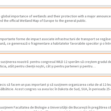
 global importance of wetlands and their protection with a major announc
d the official Wetland Map of Europe to the general public.
 importante forme de impact asociate infrastructurii de transport se regăse
aună, ce generează o fragmentare a habitatelor favorabile speciilor şi o în
si susținerea noastră pentru congresul WILD 12 sperăm să creștem gradul de
icia, atât pentru clienții noștri, cât și pentru parteneri și pentru…
Inventariere şi cartare
Sa
ecis să facem un pas important și să susținem organizarea celui de-al 12-l
habitate şi specii…
fu
 Sălbăticie. Acest congres va avea loc în Dakota de Sud, SUA, în perioada 2
susţinem Facultatea de Biologie a Universităţii din Bucureşti în pregătirea st