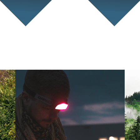
Monitorizarea numarului de
EP
chiroptere victime…
Co