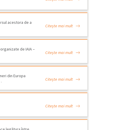
ersul acestora de a
Citește mai mult
 organizate de IAIA –
Citește mai mult
eneri din Europa
Citește mai mult
…
Citește mai mult
ord de preluare ape uzate -
ufland Romania
ace legătura între