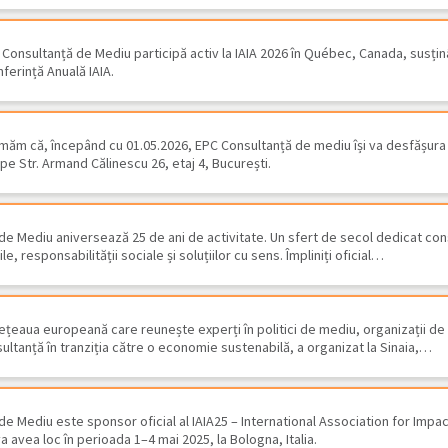
Consultanță de Mediu participă activ la IAIA 2026 în Québec, Canada, susțin
ferință Anuală IAIA.
măm că, începând cu 01.05.2026, EPC Consultanță de mediu își va desfășura a
 pe Str. Armand Călinescu 26, etaj 4, București.
de Mediu aniversează 25 de ani de activitate. Un sfert de secol dedicat con
le, responsabilității sociale și soluțiilor cu sens. Împliniți oficial…
u -
Studiu de Evaluare Adecvată -
EP
Adamclisi, judeţul…
pa
ețeaua europeană care reunește experți în politici de mediu, organizații de
ltanță în tranziția către o economie sustenabilă, a organizat la Sinaia,…
de Mediu este sponsor oficial al IAIA25 – International Association for Imp
 avea loc în perioada 1–4 mai 2025, la Bologna, Italia.