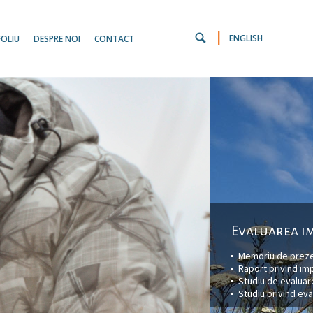
|
ENGLISH
OLIU
DESPRE NOI
CONTACT
Evaluarea i
Memoriu de prez
Raport privind im
Studiu de evalua
Studiu privind eva