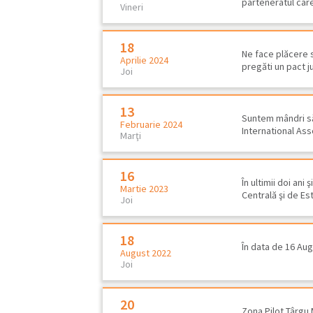
parteneratul care
Vineri
18
Ne face plăcere s
Aprilie 2024
pregăti un pact j
Joi
13
Suntem mândri să 
Februarie 2024
International As
Marţi
16
În ultimii doi an
Martie 2023
Centrală şi de E
Joi
18
În data de 16 Aug
August 2022
Raport de amplasament -
Joi
depozit deşeuri Mavrodin
20
Zona Pilot Târgu 