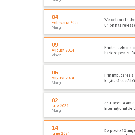
04
We celebrate the
Februarie 2025
Union has release
Marţi
09
Printre cele mai
August 2024
bariere pentru f
Vineri
06
Prin implicarea 
August 2024
legătură cu sălbăt
Marţi
Plan de management şi studii
02
Anul acesta am d
de biodiversitate…
Iulie 2024
Internațional de
Marţi
14
De peste 10 ani, 
Iunie 2024