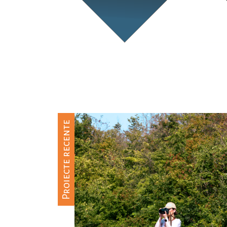
“Corporate biodiversity”
pentru Fabrica Arctic…
Proiecte recente