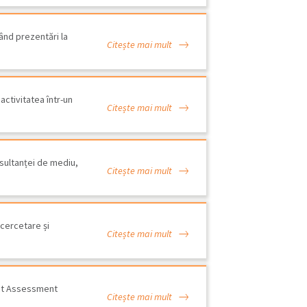
ând prezentări la
Citește mai mult
ctivitatea într-un
Citește mai mult
sultanței de mediu,
Citește mai mult
C Consultanţă de mediu este
rtener oficial…
 cercetare și
Citește mai mult
act Assessment
Citește mai mult