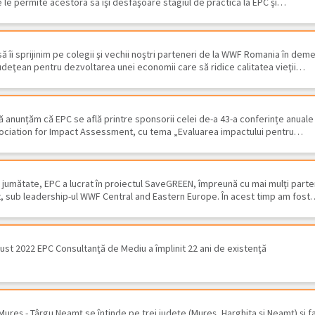
 le permite acestora să îşi desfăşoare stagiul de practică la EPC şi…
ă îi sprijinim pe colegii şi vechii noştri parteneri de la WWF Romania în dem
udeţean pentru dezvoltarea unei economii care să ridice calitatea vieţii…
anunțăm că EPC se află printre sponsorii celei de-a 43-a conferințe anuale
sociation for Impact Assessment, cu tema „Evaluarea impactului pentru…
i şi jumătate, EPC a lucrat în proiectul SaveGREEN, împreună cu mai mulţi part
st, sub leadership-ul WWF Central and Eastern Europe. În acest timp am fost
ust 2022 EPC Consultanţă de Mediu a împlinit 22 ani de existenţă
Monitorizarea numarului de
Ac
chiroptere victime…
Ka
Mureş - Târgu Neamţ se întinde pe trei judeţe (Mureş, Harghita şi Neamţ) şi f