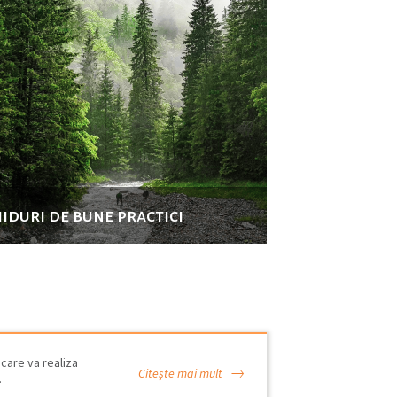
iduri de bune practici
care va realiza
Citește mai mult
…