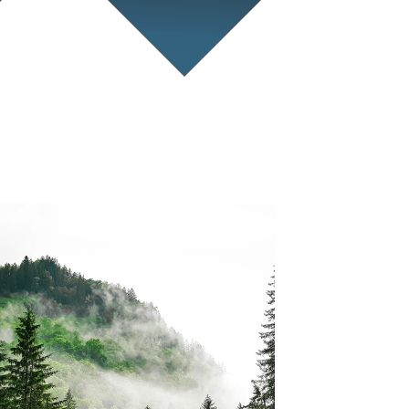
C prezinta in cadrul
nferintei internationala…