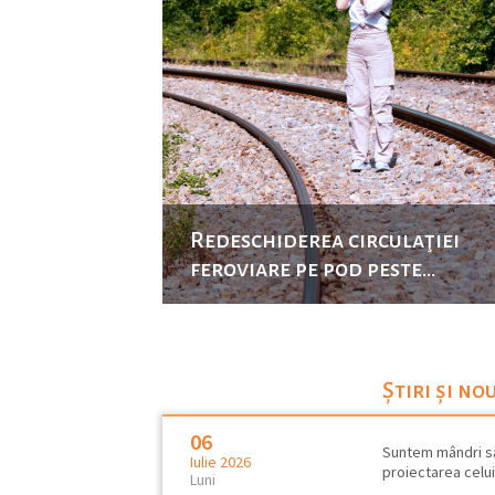
Redeschiderea circulaţiei
feroviare pe pod peste…
Știri și no
06
Suntem mândri să
Iulie 2026
proiectarea celui
Luni