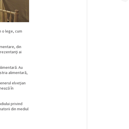
m o lege, cum
imentare, din
prezentanţi ai
 alimentară. Au
stria alimentară,
enerul elveţian
nează în
diului privind
matorii din mediul