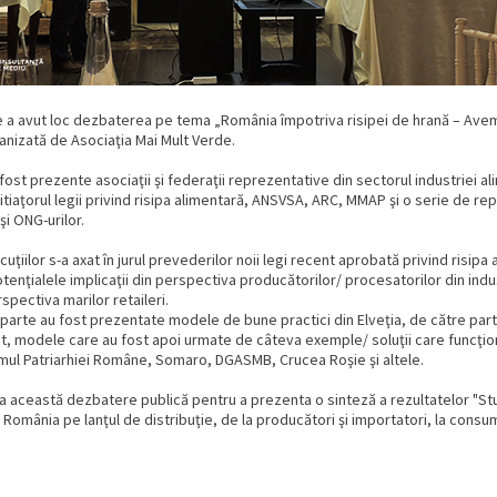
ie a avut loc dezbaterea pe tema „România împotriva risipei de hrană – Ave
nizată de Asociaţia Mai Mult Verde.
ost prezente asociaţii şi federaţii reprezentative din sectorul industriei al
initiaţorul legii privind risipa alimentară, ANSVSA, ARC, MMAP şi o serie de re
şi ONG-urilor.
uţiilor s-a axat în jurul prevederilor noii legi recent aprobată privind risipa
tenţialele implicaţii din perspectiva producătorilor/ procesatorilor din indu
spectiva marilor retaileri.
 parte au fost prezentate modele de bune practici din Elveţia, de către part
ect, modele care au fost apoi urmate de câteva exemple/ soluţii care funcţio
ul Patriarhiei Române, Somaro, DGASMB, Crucea Roşie şi altele.
la această dezbatere publică pentru a prezenta o sinteză a rezultatelor "Stu
n România pe lanţul de distribuţie, de la producători şi importatori, la consu