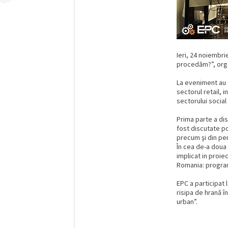
Ieri, 24 noiembr
procedăm?”, orga
La eveniment au f
sectorul retail, 
sectorului social 
Prima parte a disc
fost discutate po
precum şi din per
În cea de-a doua
implicat in proi
Romania: program
EPC a participat 
risipa de hrană î
urban”.