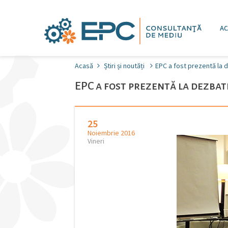
AC
Acasă
Știri și noutăți
EPC a fost prezentă la 
EPC a fost prezentă la dezbat
25
Noiembrie 2016
Vineri