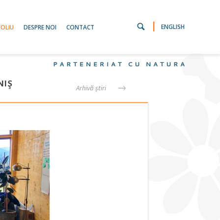
|
ENGLISH
OLIU
DESPRE NOI
CONTACT
niş
Arhivă știri