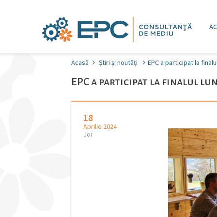
AC
Acasă
Știri și noutăți
EPC a participat la fina
EPC a participat la finalul l
18
Aprilie 2024
Joi