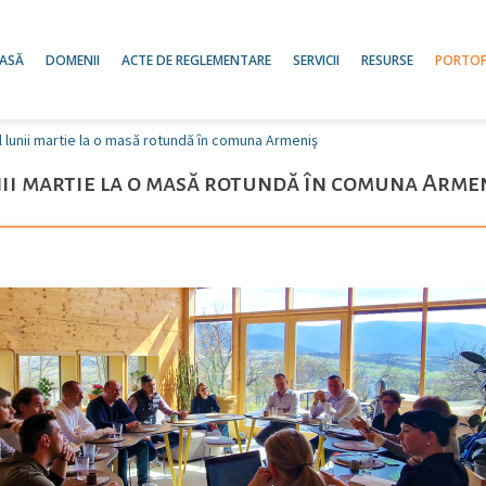
ASĂ
DOMENII
ACTE DE REGLEMENTARE
SERVICII
RESURSE
PORTOF
lul lunii martie la o masă rotundă în comuna Armeniş
unii martie la o masă rotundă în comuna Arme