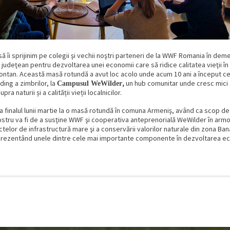
ă îi sprijinim pe colegii şi vechii noştri parteneri de la WWF Romania în de
 judeţean pentru dezvoltarea unei economii care să ridice calitatea vieţii în
ontan. Această masă rotundă a avut loc acolo unde acum 10 ani
a început c
lding a zimbrilor, la
,
un hub comunitar unde cresc mici 
Campusul WeWilder
ra naturii și a calității vieții localnicilor.
la finalul lunii martie la o masă rotundă în comuna Armeniş, având ca scop de
 nostru va fi de a susţine WWF şi cooperativa anteprenorială WeWilder în arm
ctelor de infrastructură mare şi a conservării valorilor naturale din zona Ba
prezentând unele dintre cele mai importante componente în dezvoltarea ec