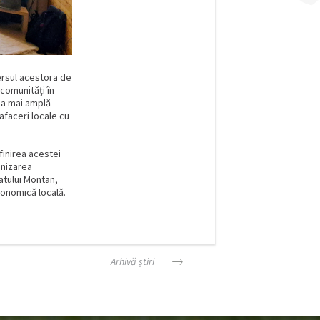
mersul acestora de
 comunităţi în
ea mai amplă
afaceri locale cu
finirea acestei
onizarea
natului Montan,
onomică locală.
Arhivă știri