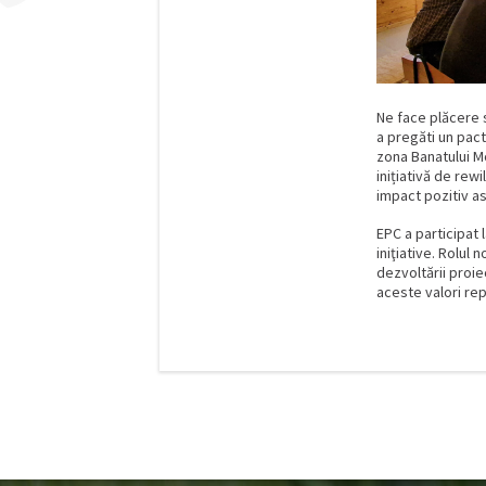
Ne face plăcere s
a pregăti un pact
zona Banatului M
inițiativă de rewi
impact pozitiv asup
EPC
a participat 
iniţiative. Rolul
dezvoltării proie
aceste valori re