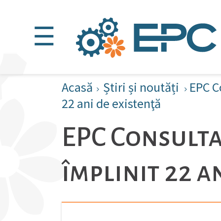
☰
Acasă
Știri și noutăți
EPC C
22 ani de existenţă
EPC Consulta
împlinit 22 a