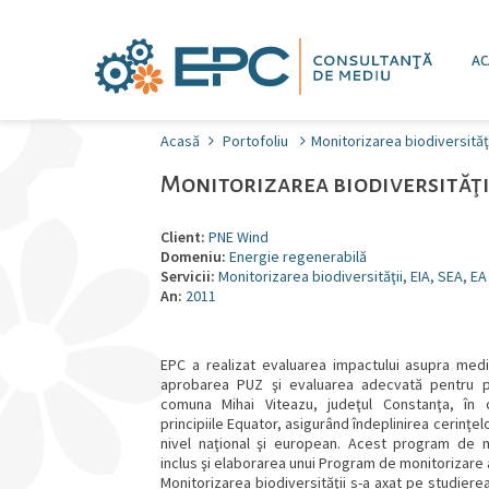
AC
Acasă
Portofoliu
Monitorizarea biodiversităţi
Monitorizarea biodiversităţii
Client:
PNE Wind
Domeniu:
Energie regenerabilă
Servicii:
Monitorizarea biodiversităţii, EIA, SEA, EA
An:
2011
EPC a realizat evaluarea impactului asupra medi
aprobarea PUZ şi evaluarea adecvată pentru pa
comuna Mihai Viteazu, judeţul Constanţa, în 
principiile Equator, asigurând îndeplinirea cerinţe
nivel naţional şi european. Acest program de 
inclus şi elaborarea unui Program de monitorizare a
Monitorizarea biodiversităţii s-a axat pe studie