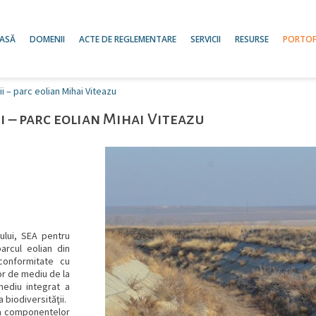
ASĂ
DOMENII
ACTE DE REGLEMENTARE
SERVICII
RESURSE
PORTOF
i – parc eolian Mihai Viteazu
 – parc eolian Mihai Viteazu
ului, SEA pentru
rcul eolian din
conformitate cu
lor de mediu de la
mediu integrat a
 biodiversităţii.
rea componentelor