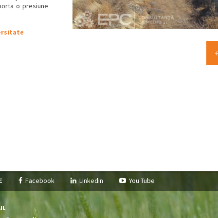
porta o presiune
ersitate
pe
Facebook
Linkedin
You Tube
il