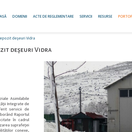
ASĂ
DOMENII
ACTE DE REGLEMENTARE
SERVICII
RESURSE
PORTOF
pozit deşeuri Vidra
zit deşeuri Vidra
iale Asimilabile
tăţii Integrate de
rit servicii de
laborând Raportul
citate în cadrul
lizarea suprafeţei
ităţilor conexe,