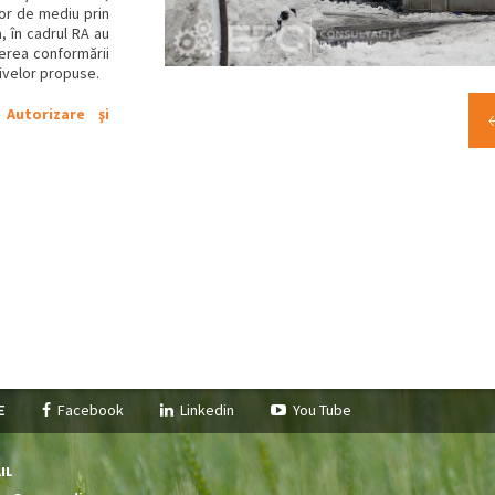
or de mediu prin
, în cadrul RA au
derea conformării
ctivelor propuse.
Autorizare şi
pe
Facebook
Linkedin
You Tube
il