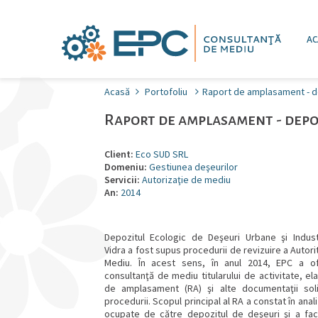
AC
Acasă
Portofoliu
Raport de amplasament - de
Raport de amplasament - depo
Client:
Eco SUD SRL
Domeniu:
Gestiunea deşeurilor
Servicii:
Autorizaţie de mediu
An:
2014
Depozitul Ecologic de Deşeuri Urbane şi Industr
Vidra a fost supus procedurii de revizuire a Autori
Mediu. În acest sens, în anul 2014, EPC a ofe
consultanţă de mediu titularului de activitate, e
de amplasament (RA) şi alte documentaţii soli
procedurii. Scopul principal al RA a constat în ana
ocupate de către depozitul de deşeuri şi a facil