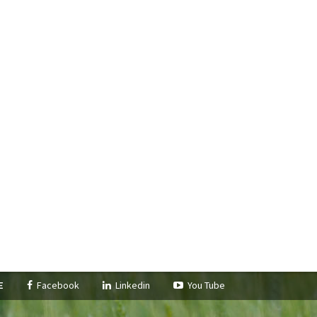
pe
Facebook
Linkedin
You Tube