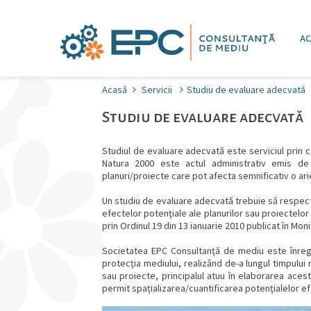
AC
Acasă
Servicii
Studiu de evaluare adecvată
Studiu de evaluare adecvată
Studiul de evaluare adecvată este serviciul prin 
Natura 2000 este actul administrativ emis de
planuri/proiecte care pot afecta semnificativ o ari
Un studiu de evaluare adecvată trebuie să respect
efectelor potenţiale ale planurilor sau proiectelor
prin Ordinul 19 din 13 ianuarie 2010 publicat în Moni
Societatea EPC Consultanţă de mediu este înregist
protecţia mediului, realizând de-a lungul timpulu
sau proiecte, principalul atuu în elaborarea aces
permit spaţializarea/cuantificarea potenţialelor efe