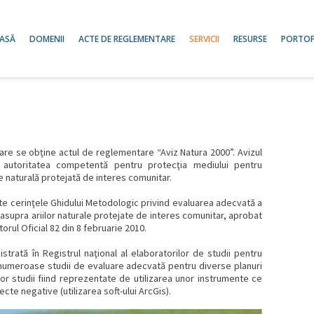
ASĂ
DOMENII
ACTE DE REGLEMENTARE
SERVICII
RESURSE
PORTOF
care se obţine actul de reglementare “Aviz Natura 2000”. Avizul
 autoritatea competentă pentru protecţia mediului pentru
e naturală protejată de interes comunitar.
e cerinţele Ghidului Metodologic privind evaluarea adecvată a
 asupra ariilor naturale protejate de interes comunitar, aprobat
torul Oficial 82 din 8 februarie 2010.
rată în Registrul naţional al elaboratorilor de studii pentru
i numeroase studii de evaluare adecvată pentru diverse planuri
tor studii fiind reprezentate de utilizarea unor instrumente ce
cte negative (utilizarea soft-ului ArcGis).